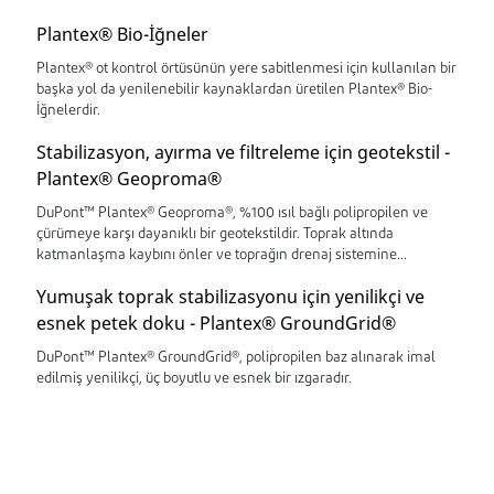
Plantex® Bio-İğneler
Plantex® ot kontrol örtüsünün yere sabitlenmesi için kullanılan bir
başka yol da yenilenebilir kaynaklardan üretilen Plantex® Bio-
İğnelerdir.
Stabilizasyon, ayırma ve filtreleme için geotekstil -
Plantex® Geoproma®
DuPont™ Plantex® Geoproma®, %100 ısıl bağlı polipropilen ve
çürümeye karşı dayanıklı bir geotekstildir. Toprak altında
katmanlaşma kaybını önler ve toprağın drenaj sistemine
girmesini engeller. Plantex® Geoproma®, yapınızın uzun süre
Yumuşak toprak stabilizasyonu için yenilikçi ve
düzgün kalmasını sağlar.
esnek petek doku - Plantex® GroundGrid®
DuPont™ Plantex® GroundGrid®, polipropilen baz alınarak imal
edilmiş yenilikçi, üç boyutlu ve esnek bir ızgaradır.