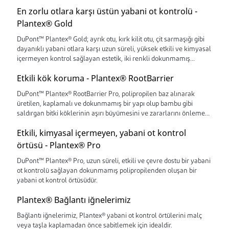
En zorlu otlara karşı üstün yabani ot kontrolü -
Plantex® Gold
DuPont™ Plantex® Gold; ayrık otu, kırk kilit otu, çit sarmaşığı gibi
dayanıklı yabani otlara karşı uzun süreli, yüksek etkili ve kimyasal
içermeyen kontrol sağlayan estetik, iki renkli dokunmamış
polipropilen bir örtüdür.
Etkili kök koruma - Plantex® RootBarrier
DuPont™ Plantex® RootBarrier Pro, polipropilen baz alınarak
üretilen, kaplamalı ve dokunmamış bir yapı olup bambu gibi
saldırgan bitki köklerinin aşırı büyümesini ve zararlarını önlemek
için ideal bir çözümdür.
Etkili, kimyasal içermeyen, yabani ot kontrol
örtüsü - Plantex® Pro
DuPont™ Plantex® Pro, uzun süreli, etkili ve çevre dostu bir yabani
ot kontrolü sağlayan dokunmamış polipropilenden oluşan bir
yabani ot kontrol örtüsüdür.
Plantex® Bağlantı iğnelerimiz
Bağlantı iğnelerimiz, Plantex® yabani ot kontrol örtülerini malç
veya taşla kaplamadan önce sabitlemek için idealdir.