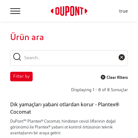
true
Ürün ara
Filter by
Clear filters
Displaying
1
-
8
of
8
Sonuçlar
Dik yamaçları yabani otlardan korur - Plantex®
Cocomat
DuPont™ Plantex® Cocomat, hindistan cevizi liflerinin doğal
görünümü ile Plantex® yabani ot kontrol örtüsünün teknik
avantajlarını bir araya getirir.