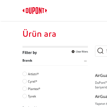
Ürün ara
Clear filters
Filter by
Brands
Artistri®
AirGua
Cyrel®
DuPont™ 
bariyerid
Plantex®
AirGua
Tyvek
Yapının t