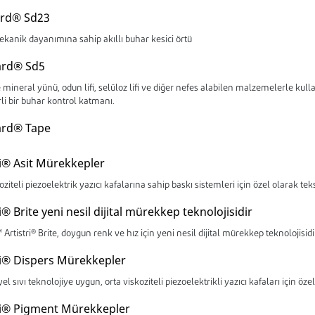
ard® Sd23
kanik dayanımına sahip akıllı buhar kesici örtü
ard® Sd5
e mineral yünü, odun lifi, selüloz lifi ve diğer nefes alabilen malzemelerle kull
li bir buhar kontrol katmanı.
ard® Tape
ri® Asit Mürekkepler
oziteli piezoelektrik yazıcı kafalarına sahip baskı sistemleri için özel olarak tek
i® Brite yeni nesil dijital mürekkep teknolojisidir
rtistri® Brite, doygun renk ve hız için yeni nesil dijital mürekkep teknolojisidi
ri® Dispers Mürekkepler
el sıvı teknolojiye uygun, orta viskoziteli piezoelektrikli yazıcı kafaları için öze
ri® Pigment Mürekkepler