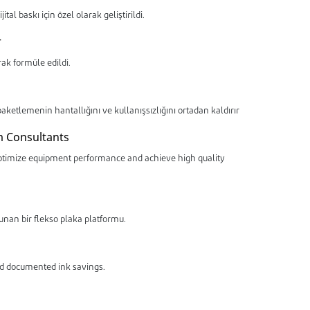
 baskı için özel olarak geliştirildi.
r
rak formüle edildi.
ketlemenin hantallığını ve kullanışsızlığını ortadan kaldırır
m Consultants
optimize equipment performance and achieve high quality
nan bir flekso plaka platformu.
and documented ink savings.