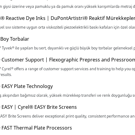
 giysi üzerine veya pamuklu ya da pamuk oranı yüksek karışımlarda metraj dijital
ri® Reactive Dye Inks | DuPontArtistri® Reaktif Mürekkeple
el sıvı sisteme uygun orta viskoziteli piezoelektrikli baskı kafaları için özel ola
Boy Torbalar
Tyvek® ile yapılan bu sert, dayanıklı ve güçlü büyük boy torbalar geleneksel pa
 Customer Support | Flexographic Prepress and Pressroo
Cyrel® offers a range of customer support services and training to help you 
results.
 EASY Plate Technology
ş akışından bağımsız olarak, yüksek mürekkep transferi ve renk doygunluğu su
 EASY | Cyrel® EASY Brite Screens
EASY Brite Screens deliver exceptional print quality, consistent performance 
 FAST Thermal Plate Processors