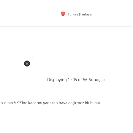
Turkey (Türkiye)
Displaying
1
-
15
of
56
Sonuçlar
n ısının %95'ine kadarını yansıtan hava geçirmez bir buhar