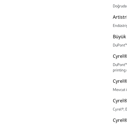
Doğrudan
Artist
Endüstriy
Büyük 
DuPont™ 
Cyrel®
DuPont™ 
printing 
Cyrel®
Mevcut i
Cyrel®
Cyrel®; 
Cyrel®