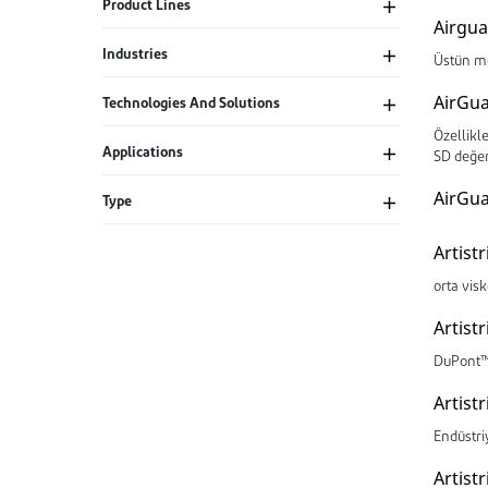
Product Lines
Airgu
Industries
Üstün me
AirGu
Technologies And Solutions
Özellikl
Applications
SD değer
AirGu
Type
Artist
orta visk
Artistr
DuPont™ A
Artist
Endüstriy
Artist