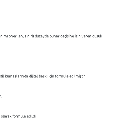
anımı önerilen, sınırlı düzeyde buhar geçişine izin veren düşük
stil kumaşlarında dijital baskı için formüle edilmiştir.
r.
l olarak formüle edildi.