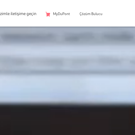
izimle iletişime geçin
MyDuPont
Çözüm Bulucu