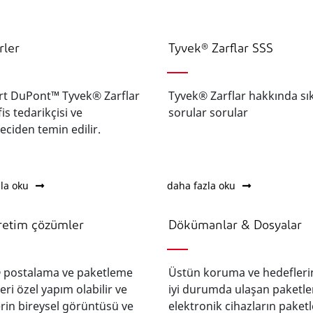
rler
Tyvek® Zarflar SSS
rt DuPont™ Tyvek® Zarflar
Tyvek® Zarflar hakkında sı
is tedarikçisi ve
sorular sorular
yeciden temin edilir.
la oku
daha fazla oku
retim çözümler
Dökümanlar & Dosyalar
 postalama ve paketleme
Üstün koruma ve hedefleri
ri özel yapım olabilir ve
iyi durumda ulaşan paketler
erin bireysel görüntüsü ve
elektronik cihazların paket