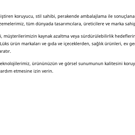
ştiren koruyucu, stil sahibi, perakende ambalajlama ile sonuçlan
lzemelerimiz, tüm dünyada tasarımcılara, üreticilere ve marka sahi
 müşterilerimizin kaynak azaltma veya sürdürülebilirlik hedefler
 Lüks ürün markaları ve gıda ve içeceklerden, sağlık ürünleri, ev g
ratır.
knolojilerimiz, ürününüzün ve görsel sunumunun kalitesini koruyac
ardım etmesine izin verin.