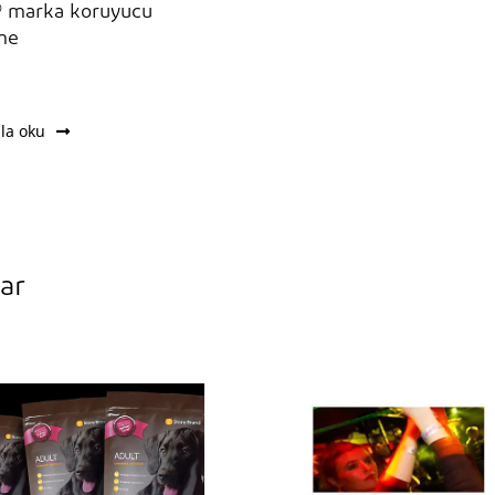
 marka koruyucu
me
la oku
ar