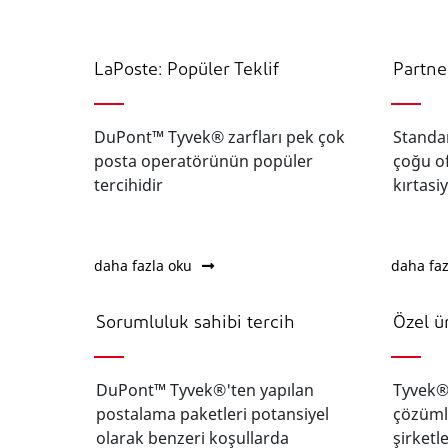
LaPoste: Popüler Teklif
Partne
DuPont™ Tyvek® zarfları pek çok
Standa
posta operatörünün popüler
çoğu of
tercihidir
kırtasi
daha fazla oku
daha faz
Sorumluluk sahibi tercih
Özel ü
DuPont™ Tyvek®'ten yapılan
Tyvek®
postalama paketleri potansiyel
çözümle
olarak benzeri koşullarda
şirketl