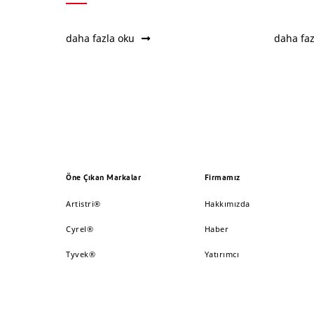
daha fazla oku
daha faz
Öne Çıkan Markalar
Firmamız
Artistri®
Hakkımızda
Cyrel®
Haber
Tyvek®
Yatırımcı