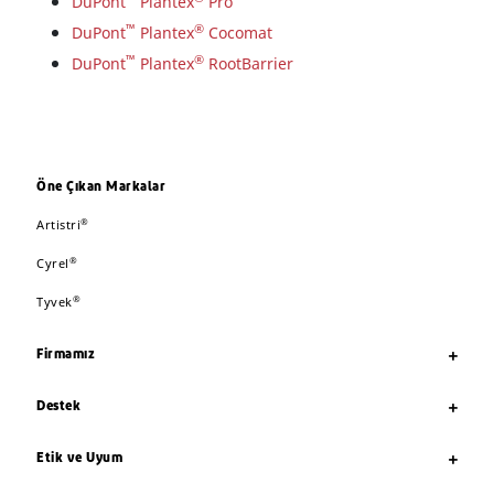
DuPont
Plantex
Pro
™
®
DuPont
Plantex
Cocomat
™
®
DuPont
Plantex
RootBarrier
Öne Çıkan Markalar
®
Artistri
®
Cyrel
®
Tyvek
Firmamız
Destek
Etik ve Uyum