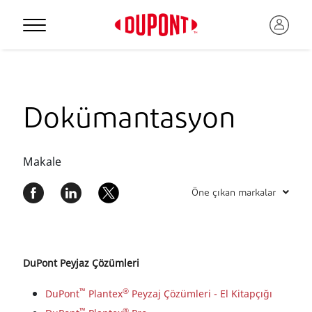
Dokümantasyon
Makale
Öne çıkan markalar
DuPont Peyjaz Çözümleri
™
®
DuPont
Plantex
Peyzaj Çözümleri - El Kitapçığı
™
®