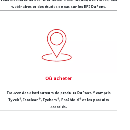
webinaires et des études de cas sur les EPI DuPont.
Où acheter
Trouvez des distributeurs de produits DuPont. Y compris
®
®
®
®
Tyvek
, Isoclean
, Tychem
, ProShield
et les produits
associés.