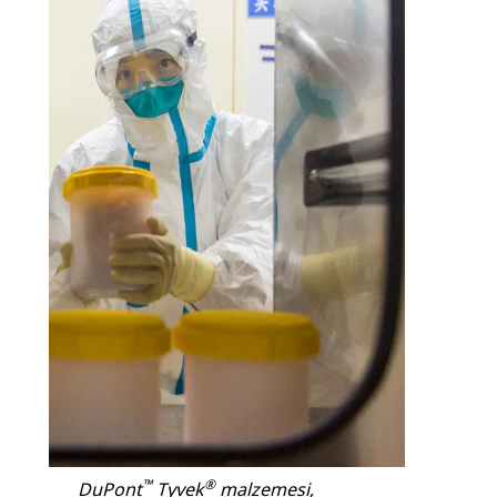
™
®
DuPont
Tyvek
malzemesi,