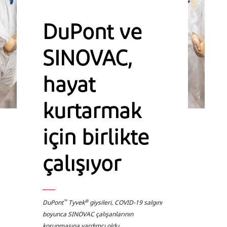
DuPont ve
SINOVAC,
hayat
kurtarmak
için birlikte
çalışıyor
™
®
DuPont
Tyvek
giysileri, COVID-19 salgını
boyunca SINOVAC çalışanlarının
korunmasına yardımcı oldu.