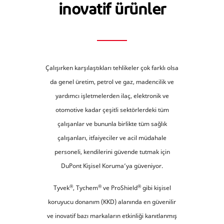
inovatif ürünler
Çalışırken karşılaştıkları tehlikeler çok farklı olsa
da genel üretim, petrol ve gaz, madencilik ve
yardımcı işletmelerden ilaç, elektronik ve
otomotive kadar çeşitli sektörlerdeki tüm
çalışanlar ve bununla birlikte tüm sağlık
çalışanları, itfaiyeciler ve acil müdahale
personeli, kendilerini güvende tutmak için
DuPont Kişisel Koruma’ya güveniyor.
®
®
®
Tyvek
, Tychem
ve ProShield
gibi kişisel
koruyucu donanım (KKD) alanında en güvenilir
ve inovatif bazı markaların etkinliği kanıtlanmış