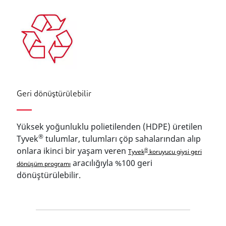
Geri dönüştürülebilir
Yüksek yoğunluklu polietilenden (HDPE) üretilen
®
Tyvek
tulumlar, tulumları çöp sahalarından alıp
onlara ikinci bir yaşam veren
®
Tyvek
koruyucu giysi geri
aracılığıyla %100 geri
dönüşüm programı
dönüştürülebilir.