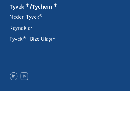
®
®
Tyvek
/Tychem
®
Neden Tyvek
Kaynaklar
®
Tyvek
- Bize Ulaşın
Yasal Uyarılar ve Kullanım Koşulları
Gizlilik