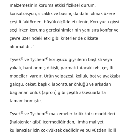
malzemesinin koruma etkisi fiziksel durum,
konsatrasyon, sıcaklık ve basınç da dahil olmak üzere
çeşitli faktörden büyük ölçüde etkilenir. Koruyucu giysi
seçilirken koruma gereksinimlerinin yanı sıra konfor ve
çevre üzerindeki etki gibi kriterler de dikkate
alınmalıdır.”
®
®
Tyvek
ve Tychem
koruyucu giysilerin başlıklı veya
yakalı, bantlanmış dikişli, parmak tutacaklı vb. çeşitli
modelleri vardır. Ürün yelpazesi; kolluk, bot ve ayakkabı
galoşu, ceket, başlık, laboratuar önlüğü ve arkadan
bağlanan önlük (apron) gibi çeşitli aksesuarlarla
tamamlanmıştır.
®
®
Tyvek
ve Tychem
malzemeler kritik katkı maddeleri
(halojenler gibi) içermediğinden, imha maliyeti
kullanıcılar için çok yüksek değildir ve bu yüzden ilgili